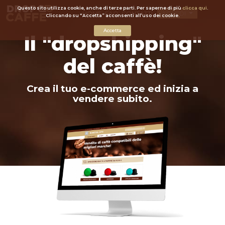
Questo sito utilizza cookie, anche di terze parti. Per saperne di più
clicca qui
.
HOME
FAQ
CONTATTI
ACCEDI
Cliccando su “Accetta” acconsenti all’uso dei cookie.
Accetta
Il "dropshipping"
del caffè!
Crea il tuo e-commerce ed inizia a
vendere subito.