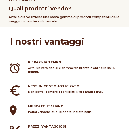
15% sul venduto.
Quali prodotti vendo?
Avrai a disposizione una vasta gamma di prodotti compatibili delle
maggiori marche sul mercato.
I nostri vantaggi
RISPARMIA TEMPO
Avrai un vero sito di e-commerce pronto e online in soli 5
minuti.
NESSUN COSTO ANTICIPATO
Non dovrai comprare i prodotti e fare magazzino.
MERCATO ITALIANO
Potrai vendere i tuoi prodotti in tutta Italia.
PREZZI VANTAGGIOSI